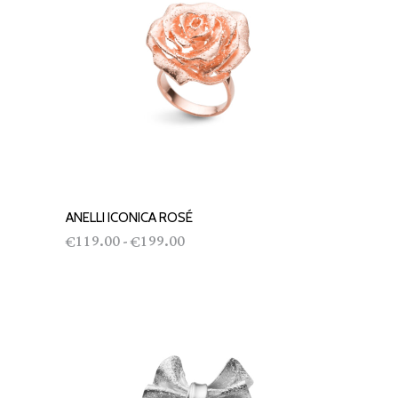
ANELLI ICONICA ROSÉ
SCEGLI
Fascia
119.00
199.00
-
€
€
di
prezzo:
da
€119.00
a
€199.00