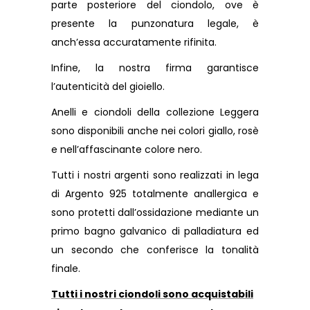
a
parte posteriore del ciondolo, ove è
€159.00
presente la punzonatura legale, è
anch’essa accuratamente rifinita.
Infine, la nostra firma garantisce
l’autenticità del gioiello.
Anelli e ciondoli della collezione Leggera
sono disponibili anche nei colori giallo, rosè
e nell’affascinante colore nero.
Tutti i nostri argenti sono realizzati in lega
di Argento 925 totalmente anallergica e
sono protetti dall’ossidazione mediante un
primo bagno galvanico di palladiatura ed
un secondo che conferisce la tonalità
finale.
Tutti i nostri ciondoli sono acquistabili