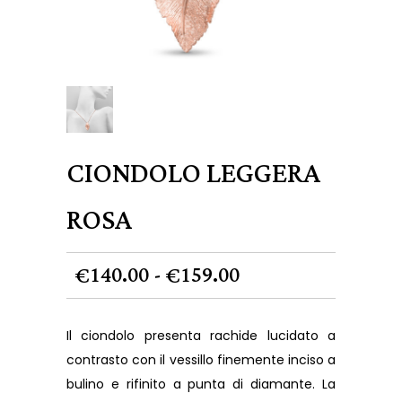
CIONDOLO LEGGERA
ROSA
Fascia
140.00
159.00
-
€
€
di
prezzo:
Il ciondolo presenta rachide lucidato a
da
contrasto con il vessillo finemente inciso a
€140.00
bulino e rifinito a punta di diamante. La