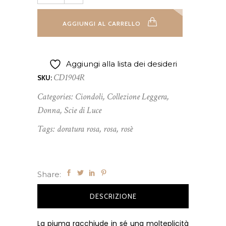
quantità
AGGIUNGI AL CARRELLO
Aggiungi alla lista dei desideri
CD1904R
SKU:
Categories:
Ciondoli
,
Collezione Leggera
,
Donna
,
Scie di Luce
Tags:
doratura rosa
,
rosa
,
rosè
Share:
DESCRIZIONE
La piuma racchiude in sé una molteplicità