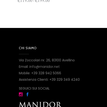
Fascia
119.00
199.00
-
€
€
di
prezzo:
da
€119.00
a
€199.00
CHI SIAMO
Via Zoccolari nr. 26, 83100 Avellino
Email:
info@manidor.net
Mobile: +39 328 942 5066
Assistenza Clienti: +39 329 349 4240
SEGUICI SUI SOCIAL