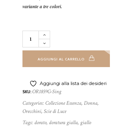
variante a tre colori.
Orecchino
Singolo
Essenza
Giallo
quantità
AGGIUNGI AL CARRELLO
Aggiungi alla lista dei desideri
OR1859G-Sing
SKU:
Categories:
Collezione Essenza
,
Donna
,
Orecchini
,
Scie di Luce
Tags:
dorato
,
doratura gialla
,
giallo