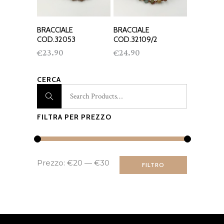
BRACCIALE
BRACCIALE
AGGIUNGI AL
AGGIUNGI AL
COD.32053
COD.32109/2
CARRELLO
CARRELLO
23.90
24.90
€
€
CERCA
FILTRA PER PREZZO
Prezzo
Prezzo
Prezzo:
€20
—
€30
FILTRO
Min
Max