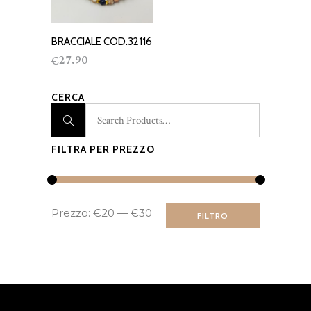
BRACCIALE COD.32116
AGGIUNGI AL
27.90
€
CARRELLO
CERCA
FILTRA PER PREZZO
Prezzo
Prezzo
Prezzo:
€20
—
€30
FILTRO
Min
Max